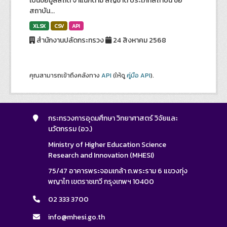
เป็นข้อมูลสถิติ จำแนกตาม สัญชาติ ประเภทสถาบัน ชื่อ
สถาบัน...
XLSX
CSV
API
สำนักงานปลัดกระทรวง
24 สิงหาคม 2568
คุณสามารถเข้าถึงคลังทาง
API
(ให้ดู
คู่มือ API
).
กระทรวงการอุดมศึกษา วิทยาศาสตร์ วิจัยและ
นวัตกรรม (อว.)
Ministry of Higher Education Science
Research and Innovation (MHESI)
75/47 อาคารพระจอมเกล้า ถ.พระราม 6 แขวงทุ่ง
พญาไท เขตราชเทวี กรุงเทพฯ 10400
02 333 3700
info@mhesi.go.th