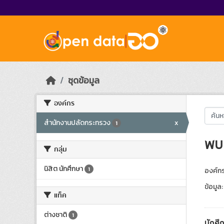
Skip to main content
ชุดข้อมูล
องค์กร
สำนักงานปลัดกระทรวง
x
1
พบ 
กลุ่ม
นิสิต นักศึกษา
1
องค์กร
ข้อมูล:
แท็ค
ต่างชาติ
1
นักศึก