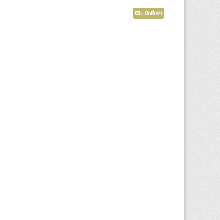
นิสิต นักศึกษา