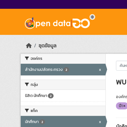
Skip to main content
ชุดข้อมูล
องค์กร
สำนักงานปลัดกระทรวง
x
2
พบ 
กลุ่ม
นิสิต นักศึกษา
2
องค์กร
ปี1
แท็ค
นักศึกษา
x
2
นักศึก