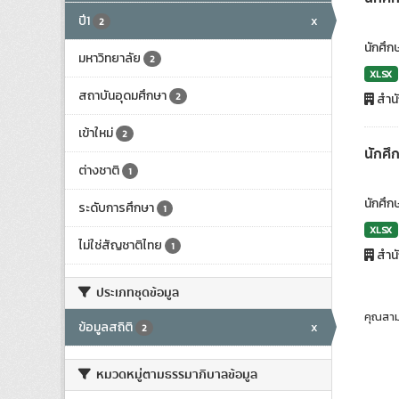
ปี1
x
2
นักศึกษ
มหาวิทยาลัย
2
XLSX
สถาบันอุดมศึกษา
2
สำน
เข้าใหม่
2
นักศึ
ต่างชาติ
1
นักศึก
ระดับการศึกษา
1
XLSX
ไม่ใช่สัญชาติไทย
1
สำน
ประเภทชุดข้อมูล
คุณสาม
ข้อมูลสถิติ
x
2
หมวดหมู่ตามธรรมาภิบาลข้อมูล