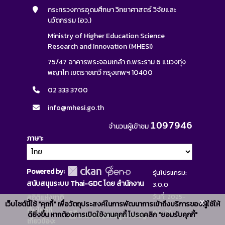
กระทรวงการอุดมศึกษา วิทยาศาสตร์ วิจัยและ
นวัตกรรม (อว.)
Ministry of Higher Education Science
Research and Innovation (MHESI)
75/47 อาคารพระจอมเกล้า ถ.พระราม 6 แขวงทุ่ง
พญาไท เขตราชเทวี กรุงเทพฯ 10400
02 333 3700
info@mhesi.go.th
1097946
จำนวนผู้เข้าชม
ภาษา
Powered by:
รุ่นโปรแกรม:
สนับสนุนระบบ Thai-GDC โดย สำนักงาน
3.0.0
วันที่: 2025-
สถิติแห่งชาติ
x
เว็บไซต์นี้ใช้ "คุกกี้" เพื่อวัตถุประสงค์ในการพัฒนาการเข้าถึงบริการของผู้ใช้ให้
เว็บไซต์ที่
06-26
ดียิ่งขึ้น หากต้องการเปิดใช้งานคุกกี้ โปรดคลิก "ยอมรับคุกกี้"
ระบบบัญชีข้อมูลภาครัฐ
เกี่ยวข้อง: