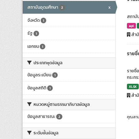
สถาบันอุดมศึกษา
x
2
สถาบัน
จังหวัด
1
api
รัฐ
1
สำน
เอกชน
1
รายชื
ประเภทชุดข้อมูล
รายชื่
ข้อมูลระเบียน
1
กระทรว
XLSX
ข้อมูลสถิติ
1
สำน
หมวดหมู่ตามธรรมาภิบาลข้อมูล
ข้อมูลสาธารณะ
2
คุณสาม
ระดับชั้นข้อมูล