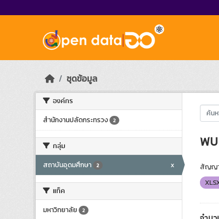
Skip to main content
ชุดข้อมูล
องค์กร
สำนักงานปลัดกระทรวง
2
พบ 
กลุ่ม
สถาบันอุดมศึกษา
x
2
สัญญา
XLS
แท็ค
มหาวิทยาลัย
2
จำนว