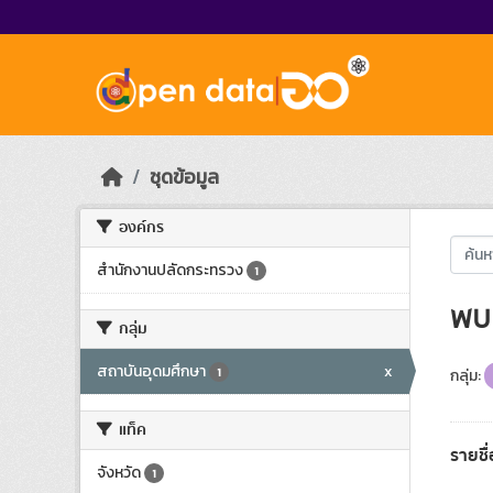
Skip to main content
ชุดข้อมูล
องค์กร
สำนักงานปลัดกระทรวง
1
พบ 
กลุ่ม
สถาบันอุดมศึกษา
x
1
กลุ่ม:
แท็ค
รายชื
จังหวัด
1