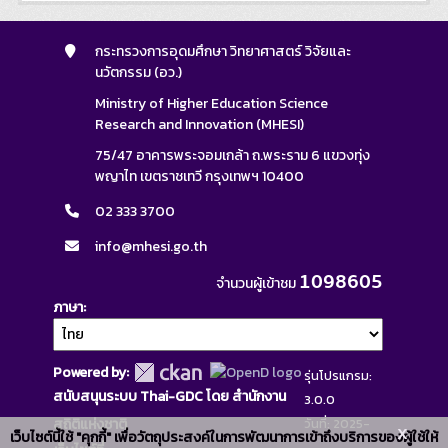
กระทรวงการอุดมศึกษา วิทยาศาสตร์ วิจัยและ
นวัตกรรม (อว.)
Ministry of Higher Education Science
Research and Innovation (MHESI)
75/47 อาคารพระจอมเกล้า ถ.พระราม 6 แขวงทุ่ง
พญาไท เขตราชเทวี กรุงเทพฯ 10400
02 333 3700
info@mhesi.go.th
1098605
จำนวนผู้เข้าชม
ภาษา
Powered by:
รุ่นโปรแกรม:
สนับสนุนระบบ Thai-GDC โดย สำนักงาน
3.0.0
สถิติแห่งชาติ
วันที่: 2025-
x
เว็บไซต์นี้ใช้ "คุกกี้" เพื่อวัตถุประสงค์ในการพัฒนาการเข้าถึงบริการของผู้ใช้ให้