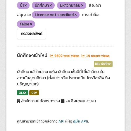
ปี1
นักศึกษา
มหาวิทยาลัย
สัญญา
อนุญาต:
License not specified
การเข้าถึง:
false
กรองผลลัพธ์
นักศึกษาเข้าใหม่
9802 total views
19 recent views
นิสิต นักศึกษา
นักศึกษาเข้าใหม่ หมายถึง นักศึกษาชั้นปีที่1 ที่เข้าศึกษาใน
สถาบันอุดมศึกษา (ตั้งแต่ระดับประกาศนียบัตรวิชาชีพ ถึง
ปริญญาเอก)
XLSX
CSV
สำนักงานปลัดกระทรวง
24 สิงหาคม 2568
คุณสามารถเข้าถึงคลังทาง
API
(ให้ดู
คู่มือ API
).