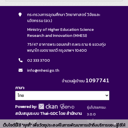
กระทรวงการอุดมศึกษา วิทยาศาสตร์ วิจัยและ
นวัตกรรม (อว.)
Ministry of Higher Education Science
Research and Innovation (MHESI)
75/47 อาคารพระจอมเกล้า ถ.พระราม 6 แขวงทุ่ง
พญาไท เขตราชเทวี กรุงเทพฯ 10400
02 333 3700
info@mhesi.go.th
1097741
จำนวนผู้เข้าชม
ภาษา
Powered by:
รุ่นโปรแกรม:
สนับสนุนระบบ Thai-GDC โดย สำนักงาน
3.0.0
วันที่: 2025-
สถิติแห่งชาติ
x
เว็บไซต์นี้ใช้ "คุกกี้" เพื่อวัตถุประสงค์ในการพัฒนาการเข้าถึงบริการของผู้ใช้ให้