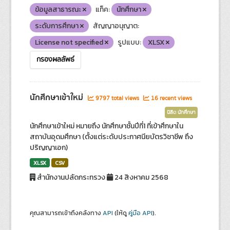
ข้อมูลสาธารณะ
แท็ค:
นักศึกษา
ระดับการศึกษา
สัญญาอนุญาต:
License not specified
รูปแบบ:
XLSX
กรองผลลัพธ์
นักศึกษาเข้าใหม่
9797 total views
16 recent views
นิสิต นักศึกษา
นักศึกษาเข้าใหม่ หมายถึง นักศึกษาชั้นปีที่1 ที่เข้าศึกษาใน
สถาบันอุดมศึกษา (ตั้งแต่ระดับประกาศนียบัตรวิชาชีพ ถึง
ปริญญาเอก)
XLSX
CSV
สำนักงานปลัดกระทรวง
24 สิงหาคม 2568
คุณสามารถเข้าถึงคลังทาง
API
(ให้ดู
คู่มือ API
).