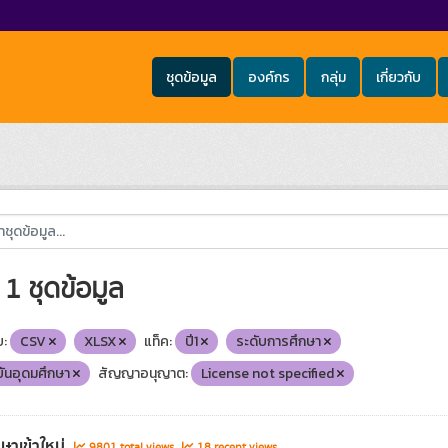
ชุดข้อมูล
องค์กร
กลุ่ม
เกี่ยวกับ
1 ชุดข้อมูล
:
CSV
XLSX
แท็ค:
ปี1
ระดับการศึกษา
ันอุดมศึกษา
สัญญาอนุญาต:
License not specified
กษาเข้าใหม่
9801 total views
18 recent views