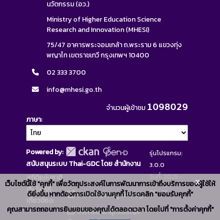
นวัตกรรม (อว.)
Ministry of Higher Education Science
Research and Innovation (MHESI)
75/47 อาคารพระจอมเกล้า ถ.พระราม 6 แขวงทุ่ง
พญาไท เขตราชเทวี กรุงเทพฯ 10400
02 333 3700
info@mhesi.go.th
1098029
จำนวนผู้เข้าชม
ภาษา
Powered by:
รุ่นโปรแกรม:
สนับสนุนระบบ Thai-GDC โดย สำนักงาน
3.0.0
วันที่: 2025-
สถิติแห่งชาติ
x
เว็บไซต์นี้ใช้ "คุกกี้" เพื่อวัตถุประสงค์ในการพัฒนาการเข้าถึงบริการของผู้ใช้ให้
เว็บไซต์ที่
06-26
ดียิ่งขึ้น หากต้องการเปิดใช้งานคุกกี้ โปรดคลิก "ยอมรับคุกกี้"
ระบบบัญชีข้อมูลภาครัฐ
เกี่ยวข้อง:
คุณสามารถถอนการยินยอมของคุณได้ตลอดเวลา โดยไปที่ "การตั้งค่าคุกกี้"
บริการนามานุกรมบัญชี