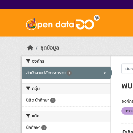
Skip to main content
ชุดข้อมูล
องค์กร
สำนักงานปลัดกระทรวง
x
1
พบ 
กลุ่ม
นิสิต นักศึกษา
1
องค์กร
สถาบ
แท็ค
นักศึกษา
1
นักศึ