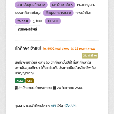
สถาบันอุดมศึกษา
มหาวิทยาลัย
หมวดหมู่ตาม
ธรรมาภิบาลข้อมูล:
ข้อมูลสาธารณะ
การเข้าถึง:
false
รูปแบบ:
XLSX
กรองผลลัพธ์
นักศึกษาเข้าใหม่
9802 total views
19 recent views
นิสิต นักศึกษา
นักศึกษาเข้าใหม่ หมายถึง นักศึกษาชั้นปีที่1 ที่เข้าศึกษาใน
สถาบันอุดมศึกษา (ตั้งแต่ระดับประกาศนียบัตรวิชาชีพ ถึง
ปริญญาเอก)
XLSX
CSV
สำนักงานปลัดกระทรวง
24 สิงหาคม 2568
คุณสามารถเข้าถึงคลังทาง
API
(ให้ดู
คู่มือ API
).