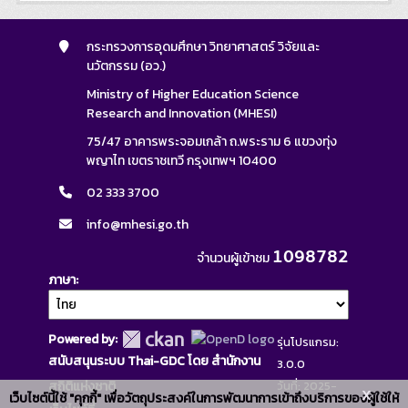
กระทรวงการอุดมศึกษา วิทยาศาสตร์ วิจัยและ
นวัตกรรม (อว.)
Ministry of Higher Education Science
Research and Innovation (MHESI)
75/47 อาคารพระจอมเกล้า ถ.พระราม 6 แขวงทุ่ง
พญาไท เขตราชเทวี กรุงเทพฯ 10400
02 333 3700
info@mhesi.go.th
1098782
จำนวนผู้เข้าชม
ภาษา
Powered by:
รุ่นโปรแกรม:
สนับสนุนระบบ Thai-GDC โดย สำนักงาน
3.0.0
สถิติแห่งชาติ
วันที่: 2025-
x
เว็บไซต์นี้ใช้ "คุกกี้" เพื่อวัตถุประสงค์ในการพัฒนาการเข้าถึงบริการของผู้ใช้ให้