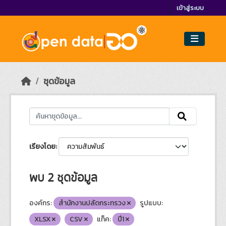
Skip to main content
เข้าสู่ระบบ
ชุดข้อมูล
เรียงโดย
พบ 2 ชุดข้อมูล
องค์กร:
สำนักงานปลัดกระทรวง
รูปแบบ:
XLSX
CSV
แท็ค:
ปี1