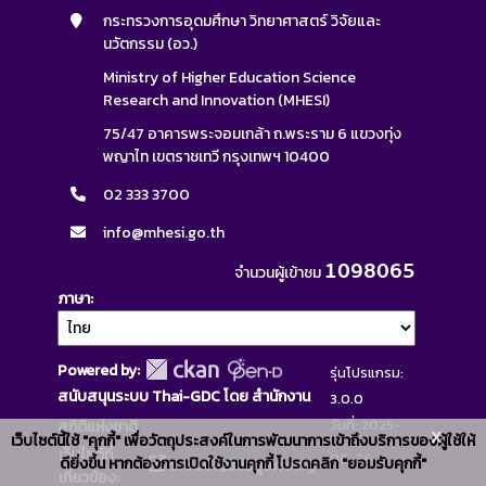
กระทรวงการอุดมศึกษา วิทยาศาสตร์ วิจัยและ
นวัตกรรม (อว.)
Ministry of Higher Education Science
Research and Innovation (MHESI)
75/47 อาคารพระจอมเกล้า ถ.พระราม 6 แขวงทุ่ง
พญาไท เขตราชเทวี กรุงเทพฯ 10400
02 333 3700
info@mhesi.go.th
1098065
จำนวนผู้เข้าชม
ภาษา
Powered by:
รุ่นโปรแกรม:
สนับสนุนระบบ Thai-GDC โดย สำนักงาน
3.0.0
วันที่: 2025-
สถิติแห่งชาติ
x
เว็บไซต์นี้ใช้ "คุกกี้" เพื่อวัตถุประสงค์ในการพัฒนาการเข้าถึงบริการของผู้ใช้ให้
เว็บไซต์ที่
06-26
ดียิ่งขึ้น หากต้องการเปิดใช้งานคุกกี้ โปรดคลิก "ยอมรับคุกกี้"
ระบบบัญชีข้อมูลภาครัฐ
เกี่ยวข้อง: