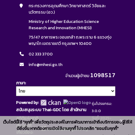
กระทรวงการอุดมศึกษา วิทยาศาสตร์ วิจัยและ
นวัตกรรม (อว.)
Ministry of Higher Education Science
Research and Innovation (MHESI)
75/47 อาคารพระจอมเกล้า ถ.พระราม 6 แขวงทุ่ง
พญาไท เขตราชเทวี กรุงเทพฯ 10400
02 333 3700
info@mhesi.go.th
1098517
จำนวนผู้เข้าชม
ภาษา
Powered by:
รุ่นโปรแกรม:
สนับสนุนระบบ Thai-GDC โดย สำนักงาน
3.0.0
สถิติแห่งชาติ
วันที่: 2025-
x
เว็บไซต์นี้ใช้ "คุกกี้" เพื่อวัตถุประสงค์ในการพัฒนาการเข้าถึงบริการของผู้ใช้ให้
เว็บไซต์ที่
06-26
ดียิ่งขึ้น หากต้องการเปิดใช้งานคุกกี้ โปรดคลิก "ยอมรับคุกกี้"
ระบบบัญชีข้อมูลภาครัฐ
เกี่ยวข้อง: