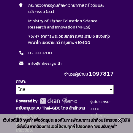
กระทรวงการอุดมศึกษา วิทยาศาสตร์ วิจัยและ
นวัตกรรม (อว.)
Ministry of Higher Education Science
Research and Innovation (MHESI)
75/47 อาคารพระจอมเกล้า ถ.พระราม 6 แขวงทุ่ง
พญาไท เขตราชเทวี กรุงเทพฯ 10400
02 333 3700
info@mhesi.go.th
1097817
จำนวนผู้เข้าชม
ภาษา
Powered by:
รุ่นโปรแกรม:
สนับสนุนระบบ Thai-GDC โดย สำนักงาน
3.0.0
วันที่: 2025-
สถิติแห่งชาติ
x
เว็บไซต์นี้ใช้ "คุกกี้" เพื่อวัตถุประสงค์ในการพัฒนาการเข้าถึงบริการของผู้ใช้ให้
เว็บไซต์ที่
06-26
ดียิ่งขึ้น หากต้องการเปิดใช้งานคุกกี้ โปรดคลิก "ยอมรับคุกกี้"
ระบบบัญชีข้อมูลภาครัฐ
เกี่ยวข้อง: