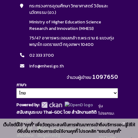
กระทรวงการอุดมศึกษา วิทยาศาสตร์ วิจัยและ
นวัตกรรม (อว.)
Ministry of Higher Education Science
Research and Innovation (MHESI)
75/47 อาคารพระจอมเกล้า ถ.พระราม 6 แขวงทุ่ง
พญาไท เขตราชเทวี กรุงเทพฯ 10400
02 333 3700
info@mhesi.go.th
1097650
จำนวนผู้เข้าชม
ภาษา
Powered by:
รุ่น
สนับสนุนระบบ Thai-GDC โดย สำนักงานสถิติ
โปรแกรม:
แห่งชาติ
3.0.0
x
เว็บไซต์นี้ใช้ "คุกกี้" เพื่อวัตถุประสงค์ในการพัฒนาการเข้าถึงบริการของผู้ใช้ให้
วันที่:
เว็บไซต์ที่
ระบบบัญชี
ดียิ่งขึ้น หากต้องการเปิดใช้งานคุกกี้ โปรดคลิก "ยอมรับคุกกี้"
เกี่ยวข้อง:
ข้อมูลภาครัฐ
2025-06-