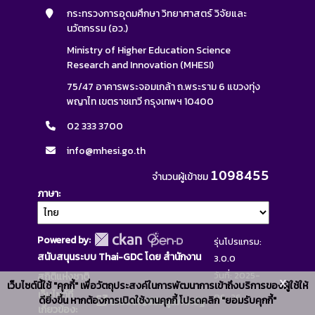
กระทรวงการอุดมศึกษา วิทยาศาสตร์ วิจัยและ
นวัตกรรม (อว.)
Ministry of Higher Education Science
Research and Innovation (MHESI)
75/47 อาคารพระจอมเกล้า ถ.พระราม 6 แขวงทุ่ง
พญาไท เขตราชเทวี กรุงเทพฯ 10400
02 333 3700
info@mhesi.go.th
1098455
จำนวนผู้เข้าชม
ภาษา
Powered by:
รุ่นโปรแกรม:
สนับสนุนระบบ Thai-GDC โดย สำนักงาน
3.0.0
วันที่: 2025-
สถิติแห่งชาติ
x
เว็บไซต์นี้ใช้ "คุกกี้" เพื่อวัตถุประสงค์ในการพัฒนาการเข้าถึงบริการของผู้ใช้ให้
เว็บไซต์ที่
06-26
ดียิ่งขึ้น หากต้องการเปิดใช้งานคุกกี้ โปรดคลิก "ยอมรับคุกกี้"
ระบบบัญชีข้อมูลภาครัฐ
เกี่ยวข้อง: