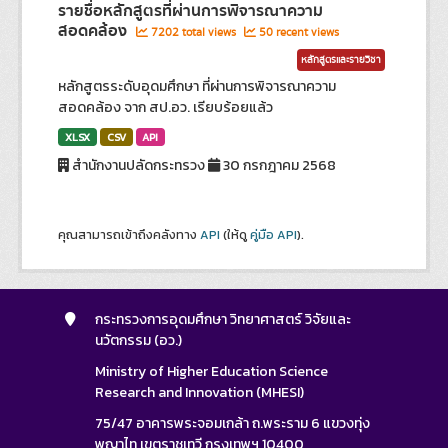
รายชื่อหลักสูตรที่ผ่านการพิจารณาความ
สอดคล้อง
7202 total views
50 recent views
หลักสูตรและรายวิชา
หลักสูตรระดับอุดมศึกษา ที่ผ่านการพิจารณาความ
สอดคล้อง จาก สป.อว. เรียบร้อยแล้ว
XLSX
CSV
API
สำนักงานปลัดกระทรวง
30 กรกฎาคม 2568
คุณสามารถเข้าถึงคลังทาง
API
(ให้ดู
คู่มือ API
).
กระทรวงการอุดมศึกษา วิทยาศาสตร์ วิจัยและ
นวัตกรรม (อว.)
Ministry of Higher Education Science
Research and Innovation (MHESI)
75/47 อาคารพระจอมเกล้า ถ.พระราม 6 แขวงทุ่ง
พญาไท เขตราชเทวี กรุงเทพฯ 10400