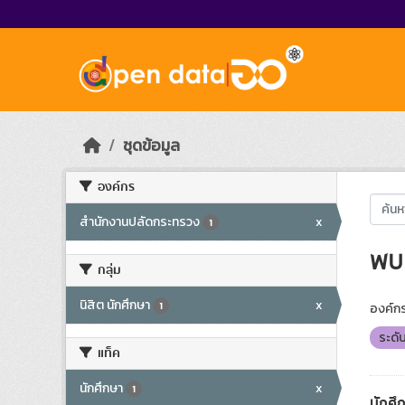
Skip to main content
ชุดข้อมูล
องค์กร
สำนักงานปลัดกระทรวง
x
1
พบ 
กลุ่ม
นิสิต นักศึกษา
x
1
องค์กร
ระดั
แท็ค
นักศึกษา
x
1
นักศึ