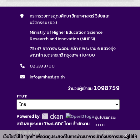
กระทรวงการอุดมศึกษา วิทยาศาสตร์ วิจัยและ
นวัตกรรม (อว.)
Ministry of Higher Education Science
Research and Innovation (MHESI)
75/47 อาคารพระจอมเกล้า ถ.พระราม 6 แขวงทุ่ง
พญาไท เขตราชเทวี กรุงเทพฯ 10400
02 333 3700
info@mhesi.go.th
1098759
จำนวนผู้เข้าชม
ภาษา
Powered by:
รุ่นโปรแกรม:
สนับสนุนระบบ Thai-GDC โดย สำนักงาน
3.0.0
สถิติแห่งชาติ
วันที่: 2025-
x
เว็บไซต์นี้ใช้ "คุกกี้" เพื่อวัตถุประสงค์ในการพัฒนาการเข้าถึงบริการของผู้ใช้ให้