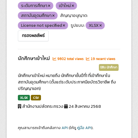
ระดับการศึกษา
เข้าใหม่
สถาบันอุดมศึกษา
สัญญาอนุญาต:
License not specified
รูปแบบ:
XLSX
กรองผลลัพธ์
นักศึกษาเข้าใหม่
9802 total views
19 recent views
นิสิต นักศึกษา
นักศึกษาเข้าใหม่ หมายถึง นักศึกษาชั้นปีที่1 ที่เข้าศึกษาใน
สถาบันอุดมศึกษา (ตั้งแต่ระดับประกาศนียบัตรวิชาชีพ ถึง
ปริญญาเอก)
XLSX
CSV
สำนักงานปลัดกระทรวง
24 สิงหาคม 2568
คุณสามารถเข้าถึงคลังทาง
API
(ให้ดู
คู่มือ API
).