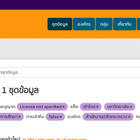
ชุดข้อมูล
องค์กร
กลุ่ม
เกี่ยวกับ
1 ชุดข้อมูล
อนุญาต:
License not specified
แท็ค:
เข้าใหม่
มหาวิทยาลัย
บการศึกษา
การเข้าถึง:
false
องค์กร:
สำนักงานปลัดกระทรวง
กล
กษาเข้าใหม่
9801 total views
18 recent views