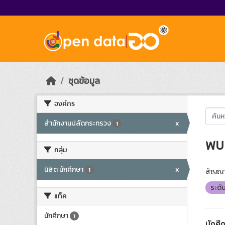
Skip to main content
ชุดข้อมูล
องค์กร
สำนักงานปลัดกระทรวง
x
1
พบ 
กลุ่ม
นิสิต นักศึกษา
x
1
สัญญา
ระดั
แท็ค
นักศึกษา
1
นักศึ