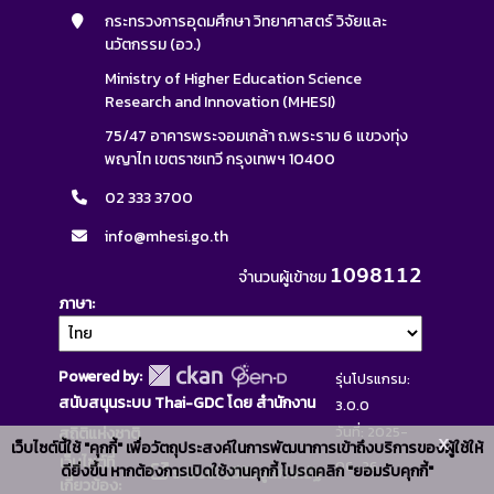
กระทรวงการอุดมศึกษา วิทยาศาสตร์ วิจัยและ
นวัตกรรม (อว.)
Ministry of Higher Education Science
Research and Innovation (MHESI)
75/47 อาคารพระจอมเกล้า ถ.พระราม 6 แขวงทุ่ง
พญาไท เขตราชเทวี กรุงเทพฯ 10400
02 333 3700
info@mhesi.go.th
1098112
จำนวนผู้เข้าชม
ภาษา
Powered by:
รุ่นโปรแกรม:
สนับสนุนระบบ Thai-GDC โดย สำนักงาน
3.0.0
วันที่: 2025-
สถิติแห่งชาติ
x
เว็บไซต์นี้ใช้ "คุกกี้" เพื่อวัตถุประสงค์ในการพัฒนาการเข้าถึงบริการของผู้ใช้ให้
เว็บไซต์ที่
06-26
ดียิ่งขึ้น หากต้องการเปิดใช้งานคุกกี้ โปรดคลิก "ยอมรับคุกกี้"
ระบบบัญชีข้อมูลภาครัฐ
เกี่ยวข้อง: