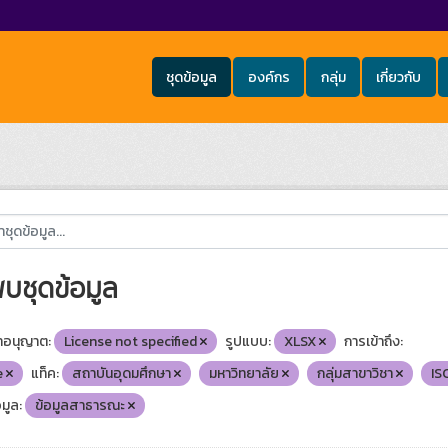
ชุดข้อมูล
องค์กร
กลุ่ม
เกี่ยวกับ
พบชุดข้อมูล
อนุญาต:
License not specified
รูปแบบ:
XLSX
การเข้าถึง:
e
แท็ค:
สถาบันอุดมศึกษา
มหาวิทยาลัย
กลุ่มสาขาวิชา
IS
มูล:
ข้อมูลสาธารณะ