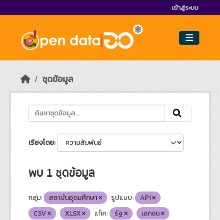
Skip to main content
เข้าสู่ระบบ
ชุดข้อมูล
เรียงโดย
พบ 1 ชุดข้อมูล
กลุ่ม:
สถาบันอุดมศึกษา
รูปแบบ:
API
CSV
XLSX
แท็ค:
รัฐ
เอกชน