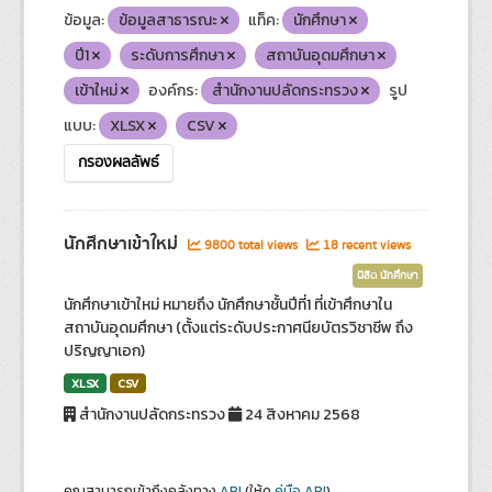
ข้อมูล:
ข้อมูลสาธารณะ
แท็ค:
นักศึกษา
ปี1
ระดับการศึกษา
สถาบันอุดมศึกษา
เข้าใหม่
องค์กร:
สำนักงานปลัดกระทรวง
รูป
แบบ:
XLSX
CSV
กรองผลลัพธ์
นักศึกษาเข้าใหม่
9800 total views
18 recent views
นิสิต นักศึกษา
นักศึกษาเข้าใหม่ หมายถึง นักศึกษาชั้นปีที่1 ที่เข้าศึกษาใน
สถาบันอุดมศึกษา (ตั้งแต่ระดับประกาศนียบัตรวิชาชีพ ถึง
ปริญญาเอก)
XLSX
CSV
สำนักงานปลัดกระทรวง
24 สิงหาคม 2568
คุณสามารถเข้าถึงคลังทาง
API
(ให้ดู
คู่มือ API
).