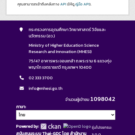
คุณสามารถเข้าถึงคลังทาง
API
(ให้ดู
คู่มือ API
).
กระทรวงการอุดมศึกษา วิทยาศาสตร์ วิจัยและ
นวัตกรรม (อว.)
Ministry of Higher Education Science
Research and Innovation (MHESI)
75/47 อาคารพระจอมเกล้า ถ.พระราม 6 แขวงทุ่ง
พญาไท เขตราชเทวี กรุงเทพฯ 10400
02 333 3700
info@mhesi.go.th
1098042
จำนวนผู้เข้าชม
ภาษา
Powered by:
รุ่นโปรแกรม:
สนับสนุนระบบ Thai-GDC โดย สำนักงาน
3.0.0