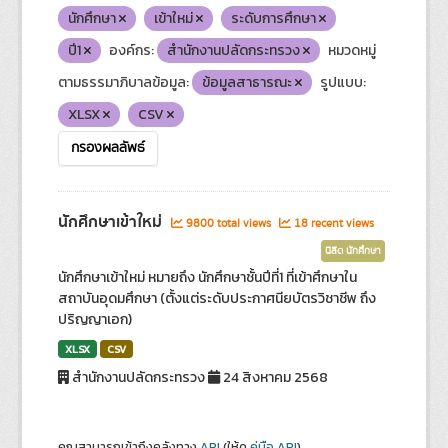
นักศึกษา
เข้าใหม่
ระดับการศึกษา
ปี1
องค์กร:
สำนักงานปลัดกระทรวง
หมวดหมู่
ตามธรรมาภิบาลข้อมูล:
ข้อมูลสาธารณะ
รูปแบบ:
XLSX
CSV
กรองผลลัพธ์
นักศึกษาเข้าใหม่
9800 total views
18 recent views
นิสิต นักศึกษา
นักศึกษาเข้าใหม่ หมายถึง นักศึกษาชั้นปีที่1 ที่เข้าศึกษาใน
สถาบันอุดมศึกษา (ตั้งแต่ระดับประกาศนียบัตรวิชาชีพ ถึง
ปริญญาเอก)
XLSX
CSV
สำนักงานปลัดกระทรวง
24 สิงหาคม 2568
คุณสามารถเข้าถึงคลังทาง
API
(ให้ดู
คู่มือ API
).